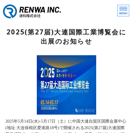
モノづくりの漣和株式会社
ホーム
2025(第27届)大連国際工業博覧会に
出展のお知らせ
事業内容
新着情報
会社概要
お問い合わせ
2025年5月14日(水)-5月17日（土）に中国大連自貿区国際会展中心
(地址:大连保税区爱港路18号)で開催される2025(第27届)大連国際