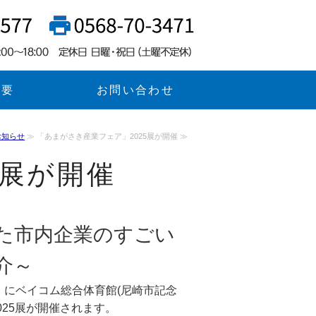
（レンワカブシキガイシャ）｜代理
私たち
概要
お問い合わせ
お知らせ
≫ 「あまがさき産業フェア」2025展が開催 ≫
5展が開催
た市内企業のすごい
介～
（金）にベイコム総合体育館(尼崎市記念
025展が開催されます。