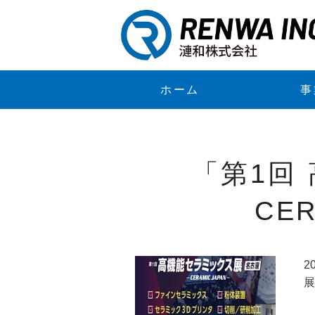
ホーム
事
「第1回
CE
2
展