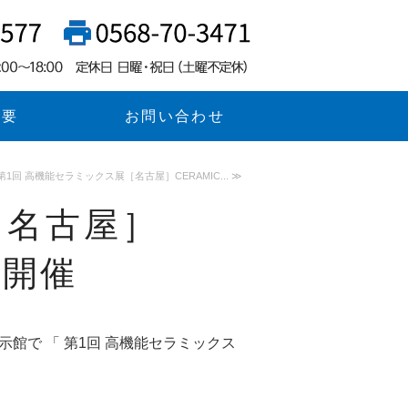
（レンワカブシキガイシャ）｜代理
私たち
概要
お問い合わせ
第1回 高機能セラミックス展［名古屋］CERAMIC... ≫
［名古屋］
が開催
示館で 「 第1回 高機能セラミックス